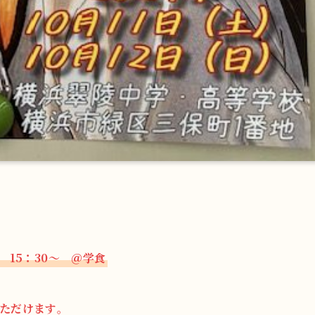
 15：30～ ＠学食
ただけます
。